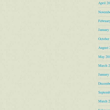
April 2
Novembe
Februar
January
October
August 
May 20
March 
January
Decembe
Septemb
March 