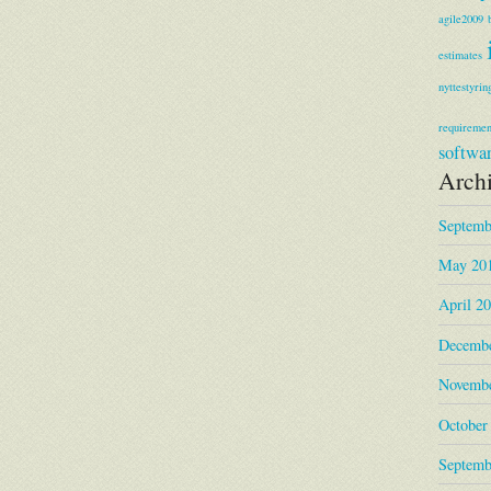
agile2009
estimates
nyttestyrin
requiremen
softwa
Arch
Septemb
May 20
April 2
Decembe
Novembe
October
Septemb