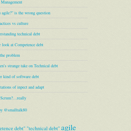
s Management
 agile?” is the wrong question
actices vs culture
standing technical debt
r look at Competence debt
 the problem
en’s strange take on Technical debt
r kind of software debt
tations of inpect and adapt
 Scrum?…really
by @smalltalk80
agile
tence debt"
"technical debt"