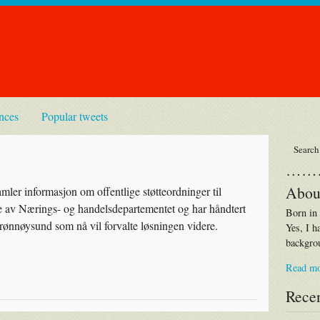
nces
Popular tweets
……
Abou
amler informasjon om offentlige støtteordninger til
ne av Nærings- og handelsdepartementet og har håndtert
Born in
 Brønnøysund som nå vil forvalte løsningen videre.
Yes, I h
backgrou
Read m
Recen