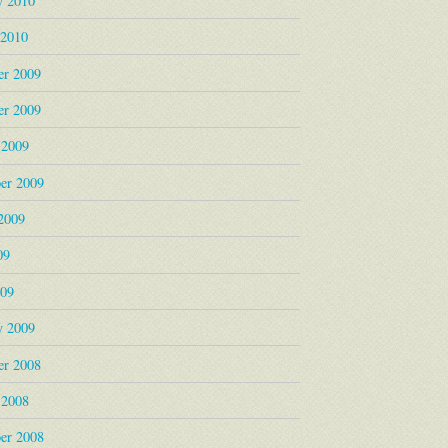
y 2010
 2010
r 2009
r 2009
 2009
er 2009
2009
09
009
y 2009
r 2008
 2008
er 2008