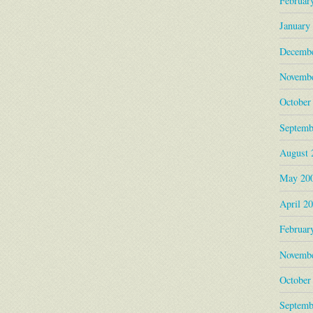
Februar
January
Decembe
Novembe
October
Septemb
August 
May 20
April 2
Februar
Novembe
October
Septemb