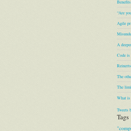
Benefit
“Are you
Agile pr
Misunder
A deepe
Code is
Reinerts
The othe
The limi
What is
Tweets 
Tags
"compe