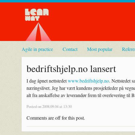
Agile in practice
Contact
Most popular
Refere
bedriftshjelp.no lansert
I dag åpnet nettstedet
www.bedriftshjelp.no
. Nettstedet s
næringslivet. Jeg har vært kundens prosjektleder på veg
alt fra anskaffelse av leverandør frem til overlevering til
Posted on 2008.09.04 at 13:30
Comments are off for this post.