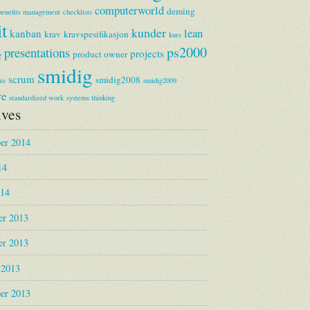
computerworld
deming
benefits management
checklists
it
kunder
lean
kanban
krav
kravspesifikasjon
kurs
ps2000
presentations
projects
product owner
g
smidig
scrum
smidig2008
ts
smidig2009
re
standardized work
systems thinking
ives
er 2014
14
014
r 2013
r 2013
 2013
er 2013